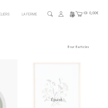
0
0,00
€
ELIERS
LA FERME
8 sur 8 articles
Épuisé