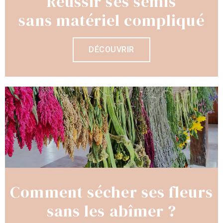
Réussir ses semis
sans matériel compliqué
DÉCOUVRIR
Comment sécher ses fleurs
sans les abîmer ?