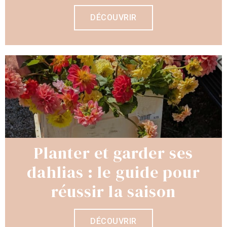
DÉCOUVRIR
Planter et garder ses
dahlias : le guide pour
réussir la saison
DÉCOUVRIR