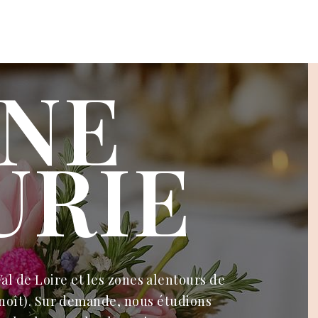
NE
URIE
al de Loire
et les zones alentours
de
noît)
. Sur demande, nous étudions