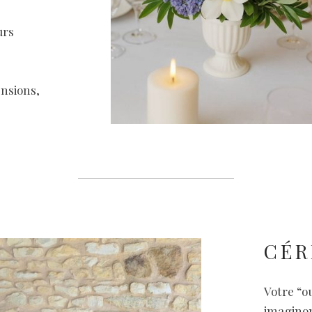
urs
nsions,
CÉR
Votre “ou
imaginon