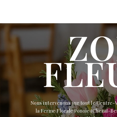
ZO
FLE
Nous intervenons sur tout le
Centre-V
la Ferme Florale Ponoie (Chezal-Be