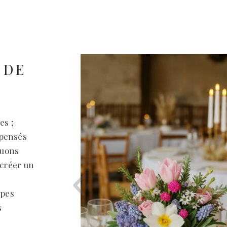
 DE
es ;
 pensés
ouons
 créer un
upes
s