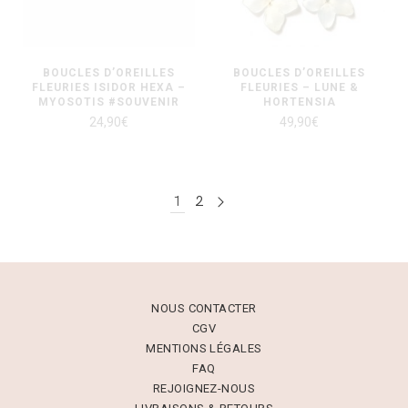
BOUCLES D’OREILLES
BOUCLES D’OREILLES
FLEURIES ISIDOR HEXA –
FLEURIES – LUNE &
MYOSOTIS #SOUVENIR
HORTENSIA
24,90
€
49,90
€
1
2
NOUS CONTACTER
CGV
MENTIONS LÉGALES
FAQ
REJOIGNEZ-NOUS