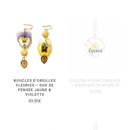
Épuisé
BOUCLES D’OREILLES
COLLIER FLEURI TADEUSZ
FLEURIES – DUO DE
– MARGUERITE #PURETÉ
PENSÉE JAUNE &
39,90
€
VIOLETTE
49,90
€