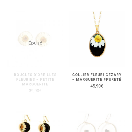
Épuisé
BOUCLES D’OREILLES
COLLIER FLEURI CEZARY
FLEURIES – PETITE
– MARGUERITE #PURETÉ
MARGUERITE
45,90
€
39,90
€