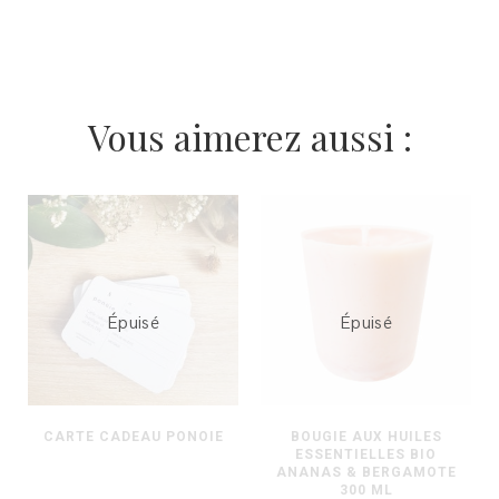
Vous aimerez aussi :
Épuisé
Épuisé
CARTE CADEAU PONOIE
BOUGIE AUX HUILES
ESSENTIELLES BIO
ANANAS & BERGAMOTE
300 ML