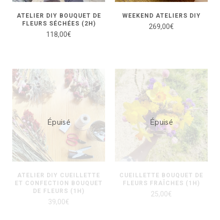
ATELIER DIY BOUQUET DE
WEEKEND ATELIERS DIY
FLEURS SÉCHÉES (2H)
269,00
€
118,00
€
Épuisé
Épuisé
ATELIER DIY CUEILLETTE
CUEILLETTE BOUQUET DE
ET CONFECTION BOUQUET
FLEURS FRAÎCHES (1H)
DE FLEURS (1H)
25,00
€
39,00
€