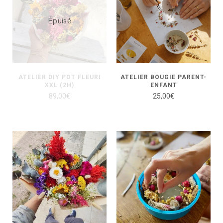
Épuisé
ATELIER DIY POT FLEURI
ATELIER BOUGIE PARENT-
XXL (2H)
ENFANT
89,00
€
25,00
€