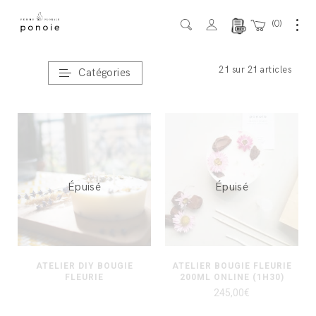
0
Accueil
/ Atelier DIY
21 sur 21 articles
Catégories
Épuisé
Épuisé
ATELIER DIY BOUGIE
ATELIER BOUGIE FLEURIE
FLEURIE
200ML ONLINE (1H30)
245,00
€