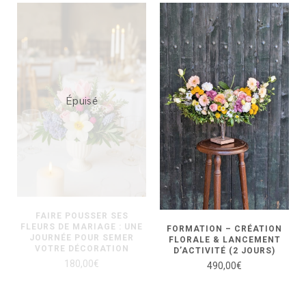
Épuisé
FAIRE POUSSER SES
FLEURS DE MARIAGE : UNE
FORMATION – CRÉATION
JOURNÉE POUR SEMER
FLORALE & LANCEMENT
VOTRE DÉCORATION
D’ACTIVITÉ (2 JOURS)
180,00
€
490,00
€