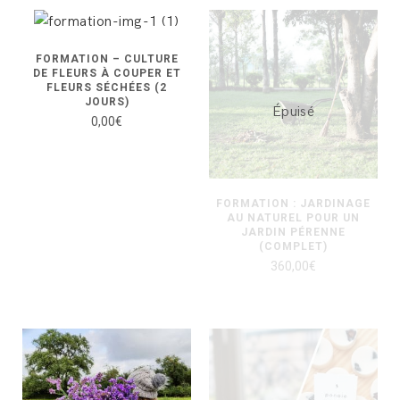
FORMATION – CULTURE
DE FLEURS À COUPER ET
FLEURS SÉCHÉES (2
JOURS)
Épuisé
0,00
€
FORMATION : JARDINAGE
AU NATUREL POUR UN
JARDIN PÉRENNE
(COMPLET)
360,00
€