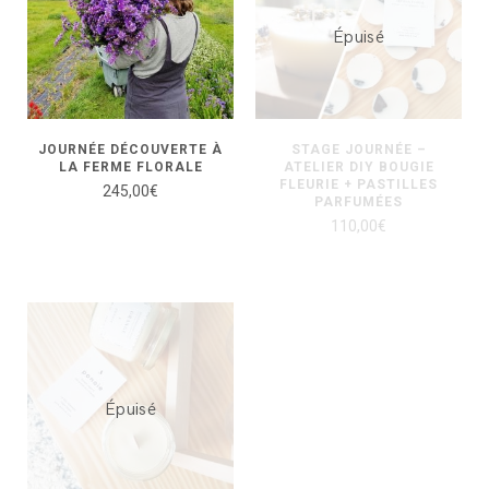
Épuisé
JOURNÉE DÉCOUVERTE À
STAGE JOURNÉE –
LA FERME FLORALE
ATELIER DIY BOUGIE
FLEURIE + PASTILLES
245,00
€
PARFUMÉES
110,00
€
Épuisé