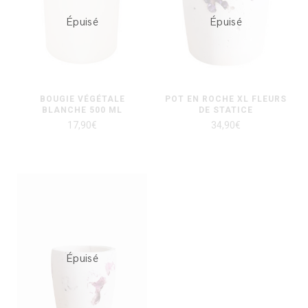
Épuisé
Épuisé
BOUGIE VÉGÉTALE
POT EN ROCHE XL FLEURS
BLANCHE 500 ML
DE STATICE
17,90
€
34,90
€
Épuisé